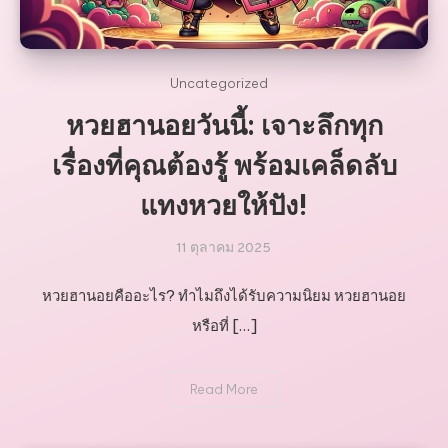
Uncategorized
หวยฮานอยวันนี้: เจาะลึกทุก
เรื่องที่คุณต้องรู้ พร้อมเคล็ดลับ
แทงหวยให้ปัง!
11 ตุลาคม 2025
หวยฮานอยคืออะไร? ทำไมถึงได้รับความนิยม หวยฮานอย
หรือที่ […]
Read More