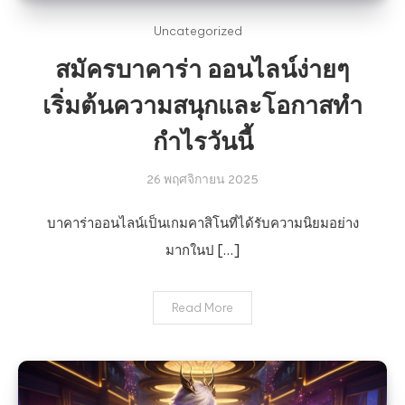
Uncategorized
สมัครบาคาร่า ออนไลน์ง่ายๆ
เริ่มต้นความสนุกและโอกาสทำ
กำไรวันนี้
26 พฤศจิกายน 2025
บาคาร่าออนไลน์เป็นเกมคาสิโนที่ได้รับความนิยมอย่าง
มากในป […]
Read More