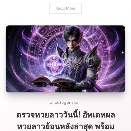
Read More
Uncategorized
ตรวจหวยลาววันนี้! อัพเดทผล
หวยลาวย้อนหลังล่าสุด พร้อม