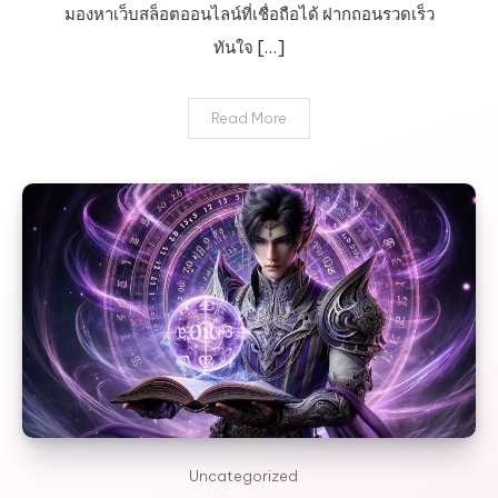
มองหาเว็บสล็อตออนไลน์ที่เชื่อถือได้ ฝากถอนรวดเร็ว
ทันใจ […]
Read More
Uncategorized