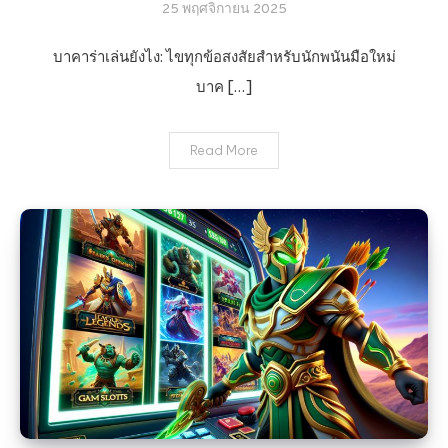
25 พฤศจิกายน 2025
บาคาร่าเล่นยังไง: ไขทุกข้อสงสัยสำหรับนักพนันมือใหม่
บาค […]
Read More