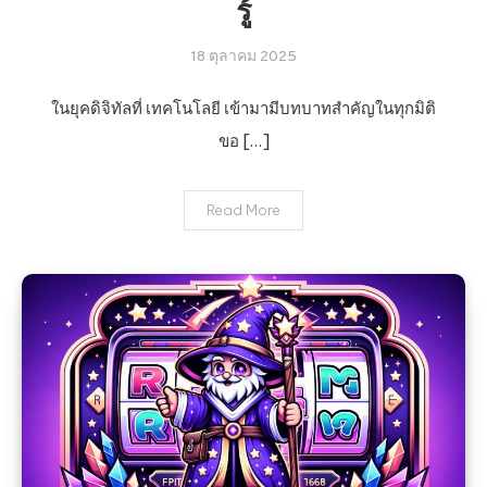
รู้
18 ตุลาคม 2025
ในยุคดิจิทัลที่ เทคโนโลยี เข้ามามีบทบาทสำคัญในทุกมิติ
ขอ […]
Read More