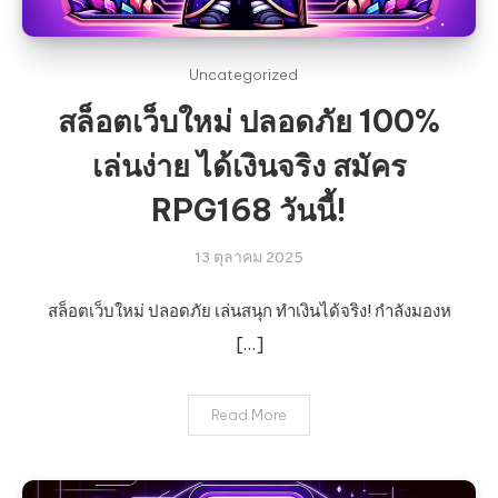
Uncategorized
สล็อตเว็บใหม่ ปลอดภัย 100%
เล่นง่าย ได้เงินจริง สมัคร
RPG168 วันนี้!
13 ตุลาคม 2025
สล็อตเว็บใหม่ ปลอดภัย เล่นสนุก ทำเงินได้จริง! กำลังมองห
[…]
Read More