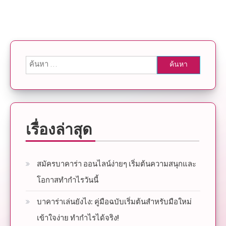
ค้นหา
สำหรับ:
เรื่องล่าสุด
สมัครบาคาร่า ออนไลน์ง่ายๆ เริ่มต้นความสนุกและ
โอกาสทำกำไรวันนี้
บาคาร่าเล่นยังไง: คู่มือฉบับเริ่มต้นสำหรับมือใหม่
เข้าใจง่าย ทำกำไรได้จริง!