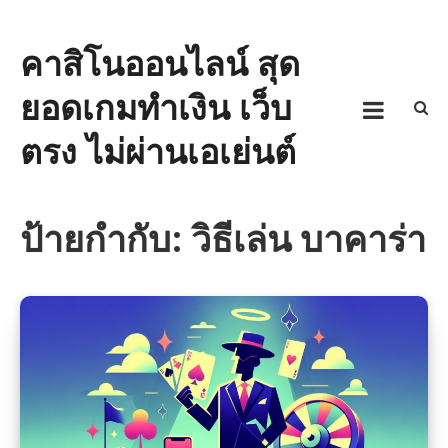
Skip
to
คาสิโนออนไลน์ สุด
content
ยอดเกมทำเงิน เว็บ
ตรง ไม่ผ่านเอเย่นต์
ป้ายกำกับ:
วิธีเล่น บาคาร่า