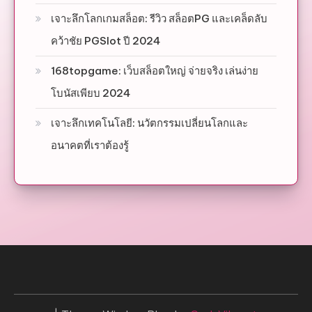
เจาะลึกโลกเกมสล็อต: รีวิว สล็อตPG และเคล็ดลับ
คว้าชัย PGSlot ปี 2024
168topgame: เว็บสล็อตใหญ่ จ่ายจริง เล่นง่าย
โบนัสเพียบ 2024
เจาะลึกเทคโนโลยี: นวัตกรรมเปลี่ยนโลกและ
อนาคตที่เราต้องรู้