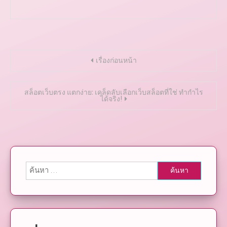
แนะแนว
เรื่องก่อนหน้า
เรื่อง
สล็อตเว็บตรง แตกง่าย: เคล็ดลับเลือกเว็บสล็อตที่ใช่ ทำกำไร
ได้จริง!
ค้นหา
สำหรับ: