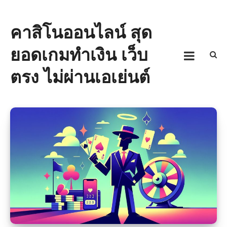
Skip
to
คาสิโนออนไลน์ สุด
content
ยอดเกมทำเงิน เว็บ
ตรง ไม่ผ่านเอเย่นต์