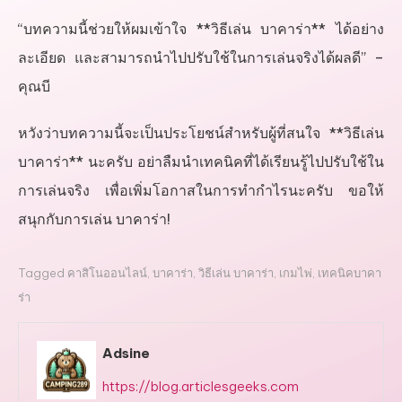
“บทความนี้ช่วยให้ผมเข้าใจ **วิธีเล่น บาคาร่า** ได้อย่าง
ละเอียด และสามารถนำไปปรับใช้ในการเล่นจริงได้ผลดี” –
คุณบี
หวังว่าบทความนี้จะเป็นประโยชน์สำหรับผู้ที่สนใจ **วิธีเล่น
บาคาร่า** นะครับ อย่าลืมนำเทคนิคที่ได้เรียนรู้ไปปรับใช้ใน
การเล่นจริง เพื่อเพิ่มโอกาสในการทำกำไรนะครับ ขอให้
สนุกกับการเล่น บาคาร่า!
Tagged
คาสิโนออนไลน์
,
บาคาร่า
,
วิธีเล่น บาคาร่า
,
เกมไพ่
,
เทคนิคบาคา
ร่า
Adsine
https://blog.articlesgeeks.com