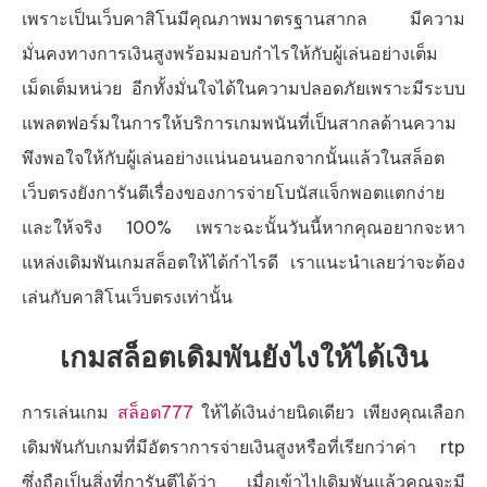
เพราะเป็นเว็บคาสิโนมีคุณภาพมาตรฐานสากล มีความ
มั่นคงทางการเงินสูงพร้อมมอบกำไรให้กับผู้เล่นอย่างเต็ม
เม็ดเต็มหน่วย อีกทั้งมั่นใจได้ในความปลอดภัยเพราะมีระบบ
แพลตฟอร์มในการให้บริการเกมพนันที่เป็นสากลด้านความ
พึงพอใจให้กับผู้เล่นอย่างแน่นอนนอกจากนั้นแล้วในสล็อต
เว็บตรงยังการันตีเรื่องของการจ่ายโบนัสแจ็กพอตแตกง่าย
และให้จริง 100% เพราะฉะนั้นวันนี้หากคุณอยากจะหา
แหล่งเดิมพันเกมสล็อตให้ได้กำไรดี เราแนะนำเลยว่าจะต้อง
เล่นกับคาสิโนเว็บตรงเท่านั้น
เกมสล็อตเดิมพันยังไงให้ได้เงิน
การเล่นเกม
สล็อต777
ให้ได้เงินง่ายนิดเดียว เพียงคุณเลือก
เดิมพันกับเกมที่มีอัตราการจ่ายเงินสูงหรือที่เรียกว่าค่า rtp
ซึ่งถือเป็นสิ่งที่การันตีได้ว่า เมื่อเข้าไปเดิมพันแล้วคุณจะมี