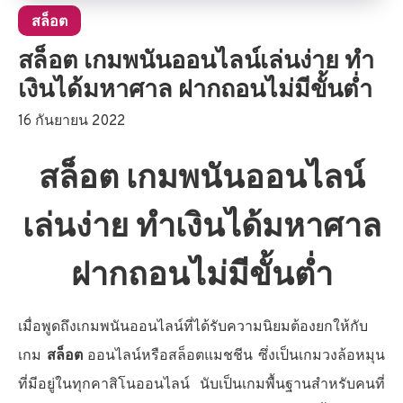
สล็อต
สล็อต เกมพนันออนไลน์เล่นง่าย ทำ
เงินได้มหาศาล ฝากถอนไม่มีขั้นต่ำ
16 กันยายน 2022
สล็อต เกมพนันออนไลน์
เล่นง่าย ทำเงินได้มหาศาล
ฝากถอนไม่มีขั้นต่ำ
เมื่อพูดถึงเกมพนันออนไลน์ที่ได้รับความนิยมต้องยกให้กับ
เกม
สล็อต
ออนไลน์หรือสล็อตแมชชีน ซึ่งเป็นเกมวงล้อหมุน
ที่มีอยู่ในทุกคาสิโนออนไลน์ นับเป็นเกมพื้นฐานสำหรับคนที่