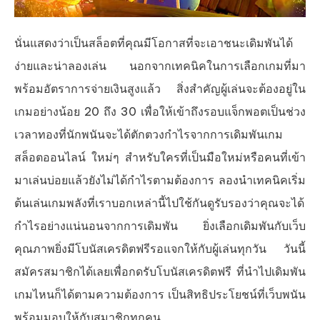
นั่นแสดงว่าเป็นสล็อตที่คุณมีโอกาสที่จะเอาชนะเดิมพันได้
ง่ายและน่าลองเล่น นอกจากเทคนิคในการเลือกเกมที่มา
พร้อมอัตราการจ่ายเงินสูงแล้ว สิ่งสำคัญผู้เล่นจะต้องอยู่ใน
เกมอย่างน้อย 20 ถึง 30 เพื่อให้เข้าถึงรอบแจ็กพอตเป็นช่วง
เวลาทองที่นักพนันจะได้ตักตวงกำไรจากการเดิมพันเกม
สล็อตออนไลน์ ใหม่ๆ สำหรับใครที่เป็นมือใหม่หรือคนที่เข้า
มาเล่นบ่อยแล้วยังไม่ได้กำไรตามต้องการ ลองนำเทคนิคเริ่ม
ต้นเล่นเกมพลังที่เราบอกเหล่านี้ไปใช้กันดูรับรองว่าคุณจะได้
กำไรอย่างแน่นอนจากการเดิมพัน ยิ่งเลือกเดิมพันกับเว็บ
คุณภาพยิ่งมีโบนัสเครดิตฟรีรอแจกให้กับผู้เล่นทุกวัน วันนี้
สมัครสมาชิกได้เลยเพื่อกดรับโบนัสเครดิตฟรี ที่นำไปเดิมพัน
เกมไหนก็ได้ตามความต้องการ เป็นสิทธิประโยชน์ที่เว็บพนัน
พร้อมมอบให้กับสมาชิกทุกคน