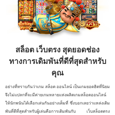
สล็อต เว็บตรง สุดยอดช่อง
ทางการเดิมพันที่ดีที่สุดสำหรับ
คุณ
อย่างที่ทราบกันว่าเกม สล็อต ออนไลน์ เป็นเกมยอดฮิตที่นิยม
จึงไม่แปลกที่จะมีค่ายเกมหลายแห่งผลิตเกมสล็อตออนไลน์
ให้นักพนันได้เลือกเล่นกันอย่างเต็มที่ ซึ่งบอกเลยว่าแหล่งเดิม
พันที่ดีที่สุดสำหรับผู้เล่นคือการเดิมพันกับ เว็บสล็อตตรง