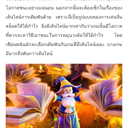
โอกาสชนะอย่างแน่นอน นอกจากนั้นจะต้องเช็กในเรื่องของ
เส้นไลน์การเดิมพันด้วย เพราะนี่เป็นรูปแบบของการเล่นปั่น
สล็อตให้ได้กำไร ยิ่งมีเส้นไลน์มากเท่ากับว่าเกมนั้นมีโอกาส
ที่ควรจะหาวิธีเอาชนะในการหมุนวงล้อให้ได้กำไร โดย
เซียนพนันมักจะเลือกเดิมพันกับเกมที่มีเส้นไลน์เยอะ บางเกม
มีมากถึงพันกว่าเส้นไลน์