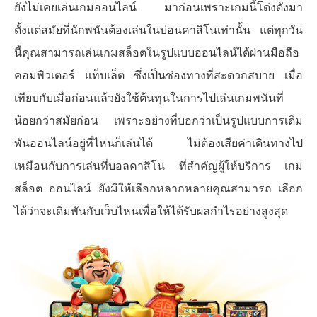
ยังไม่เคยเล่นเกมออนไลน์ มาก่อนเพราะเกมนี้โด่งดังมา
ตั้งแต่สมัยที่นักพนันต้องเล่นในบ่อนคาสิโนเท่านั้น แต่ทุกวัน
นี้คุณสามารถเล่นเกมสล็อตในรูปแบบออนไลน์ได้ผ่านมือถือ
คอมพิวเตอร์ แท็บเล็ต ซึ่งเป็นช่องทางที่สะดวกสบาย เมื่อ
เทียบกับเมื่อก่อนแล้วยังใช้ต้นทุนในการไปเล่นเกมพนันที่
น้อยกว่าสมัยก่อน เพราะอย่างที่บอกว่าเป็นรูปแบบการเดิม
พันออนไลน์อยู่ที่ไหนก็เล่นได้ ไม่ต้องเสียค่าเดินทางไป
เหมือนกับการเล่นที่บอลคาสิโน ที่สำคัญผู้ให้บริการ เกม
สล็อต ออนไลน์ ยังมีให้เลือกหลากหลายคุณสามารถ เลือก
ได้ว่าจะเดิมพันกับเว็บไหนเพื่อให้ได้รับผลกำไรอย่างสูงสุด